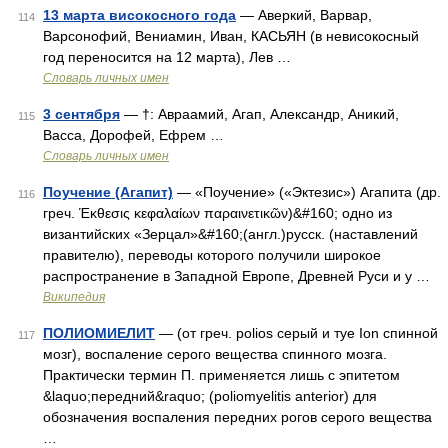
13 марта високосного года
— Аверкий, Варвар,
114
Варсонофий, Вениамин, Иван, КАСЬЯН (в невисокосный
год переносится на 12 марта), Лев …
Словарь личных имен
3 сентября
— †: Авраамий, Агап, Александр, Аникий,
115
Васса, Дорофей, Ефрем …
Словарь личных имен
Поучение (Агапит)
— «Поучение» («Эктезис») Агапита (др.
116
греч. Έκθεσις κεφαλαίων παραινετικῶν)&#160; одно из
византийских «Зерцал»&#160;(англ.)русск. (наставлений
правителю), переводы которого получили широкое
распространение в Западной Европе, Древней Руси и у …
Википедия
ПОЛИОМИЕЛИТ
— (от греч. polios серый и туе Ion спинной
117
мозг), воспаление серого вещества спинного мозга.
Практически термин П. применяется лишь с эпитетом
&laquo;передний&raquo; (poliomyelitis anterior) для
обозначения воспаления передних рогов серого вещества
…