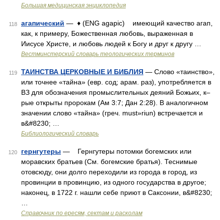
Большая медицинская энциклопедия
агапический
— ♦ (ENG agapic) имеющий качество агап,
118
как, к примеру, Божественная любовь, выраженная в
Иисусе Христе, и любовь людей к Богу и друг к другу …
Вестминстерский словарь теологических терминов
ТАИНСТВА ЦЕРКОВНЫЕ И БИБЛИЯ
— Слово «таинство»,
119
или точнее «тайна» (евр. сод; арам. раз), употребляется в
ВЗ для обозначения промыслительных деяний Божьих, к–
рые открыты пророкам (Ам 3:7; Дан 2:28). В аналогичном
значении слово «тайна» (греч. must»riun) встречается и
в&#8230; …
Библиологический словарь
гернгутеры
— Гернгутеры потомки богемских или
120
моравских братьев (См. богемские братья). Теснимые
отовсюду, они долго переходили из города в город, из
провинции в провинцию, из одного государства в другое;
наконец, в 1722 г. нашли себе приют в Саксонии, в&#8230;
…
Справочник по ересям, сектам и расколам